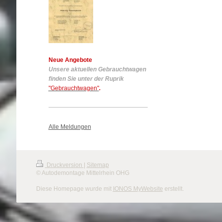
Neue Angebote
Unsere aktuellen Gebrauchtwagen
finden Sie unter der Ruprik
"Gebrauchtwagen"
.
Alle Meldungen
Druckversion
|
Sitemap
© Autodemontage Mittelrhein OHG
Diese Homepage wurde mit
IONOS MyWebsite
erstellt.