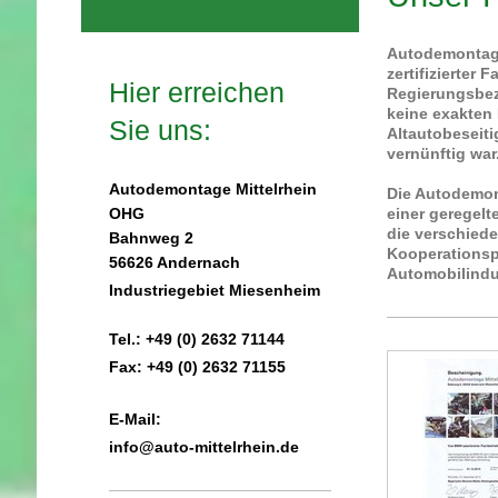
Autodemontage 
zertifizierter
Hier erreichen
Regierungsbez
keine exakten 
Sie uns:
Altautobeseiti
vernünftig war
Autodemontage Mittelrhein
Die Autodemont
OHG
einer geregelt
die verschied
Bahnweg 2
Kooperationsp
56626 Andernach
Automobilindu
Industriegebiet Miesenheim
Tel.: +49 (0) 2632 71144
Fax: +49 (0) 2632 71155
E-Mail:
info@auto-mittelrhein.de